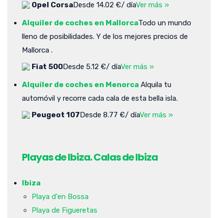
Opel Corsa
Desde 14.02 €/ día
Ver más »
Alquiler de coches en Mallorca
Todo un mundo
lleno de posibilidades. Y de los mejores precios de
Mallorca .
Fiat 500
Desde 5.12 €/ día
Ver más »
Alquiler de coches en Menorca
Alquila tu
automóvil y recorre cada cala de esta bella isla.
Peugeot 107
Desde 8.77 €/ día
Ver más »
Playas de Ibiza. Calas de Ibiza
Ibiza
Playa d'en Bossa
Playa de Figueretas