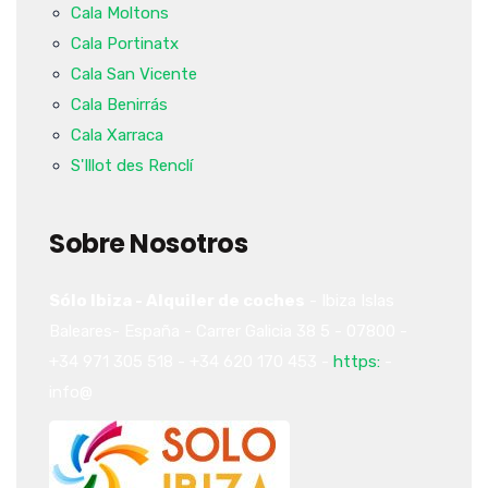
Cala Moltons
Cala Portinatx
Cala San Vicente
Cala Benirrás
Cala Xarraca
S'Illot des Renclí
Sobre Nosotros
Sólo Ibiza - Alquiler de coches
-
Ibiza
Islas
Baleares-
España
-
Carrer Galicia 38
5
-
07800
-
+34 971 305 518
-
+34 620 170 453
-
https:
-
info@