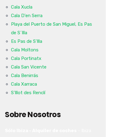
Cala Xucla
Cala D'en Serra
Playa del Puerto de San Miguel, Es Pas
de S´Illa
Es Pas de S'Illa
Cala Moltons
Cala Portinatx
Cala San Vicente
Cala Benirrás
Cala Xarraca
S'Illot des Renclí
Sobre Nosotros
Sólo Ibiza - Alquiler de coches
-
Ibiza