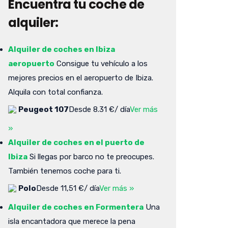
Encuentra tu coche de
alquiler:
Alquiler de coches en Ibiza
aeropuerto
Consigue tu vehículo a los
mejores precios en el aeropuerto de Ibiza.
Alquila con total confianza.
Peugeot 107
Desde 8.31 €/ día
Ver más
»
Alquiler de coches en el puerto de
Ibiza
Si llegas por barco no te preocupes.
También tenemos coche para ti.
Polo
Desde 11,51 €/ día
Ver más »
Alquiler de coches en Formentera
Una
isla encantadora que merece la pena