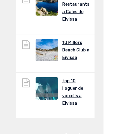
Restaurants
a Cales de
Eivissa
10 Millors
Beach Club a
Eivissa
top 10
lloguer de
vaixells a
Eivissa