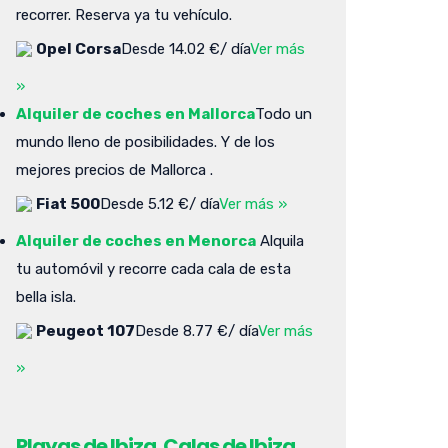
recorrer. Reserva ya tu vehículo.
Opel Corsa
Desde 14.02 €/ día
Ver más
»
Alquiler de coches en Mallorca
Todo un
mundo lleno de posibilidades. Y de los
mejores precios de Mallorca .
Fiat 500
Desde 5.12 €/ día
Ver más »
Alquiler de coches en Menorca
Alquila
tu automóvil y recorre cada cala de esta
bella isla.
Peugeot 107
Desde 8.77 €/ día
Ver más
»
Playas de Ibiza. Calas de Ibiza