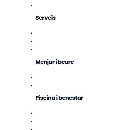
Serveis
Menjar i beure
Piscina i benestar