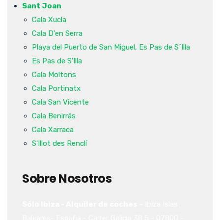
Sant Joan
Cala Xucla
Cala D'en Serra
Playa del Puerto de San Miguel, Es Pas de S´Illa
Es Pas de S'Illa
Cala Moltons
Cala Portinatx
Cala San Vicente
Cala Benirrás
Cala Xarraca
S'Illot des Renclí
Sobre Nosotros
Sólo Ibiza - Alquiler de coches
-
Ibiza
Islas
Baleares-
España
-
Carrer Galicia 38
5
-
07800
-