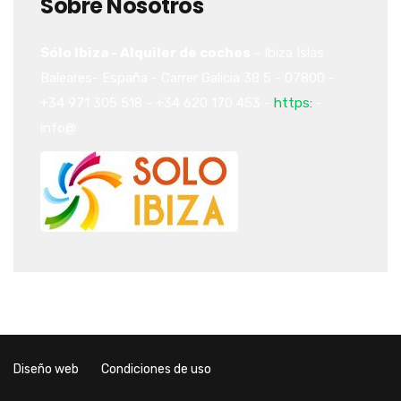
Sobre Nosotros
Sólo Ibiza - Alquiler de coches
-
Ibiza
Islas
Baleares-
España
-
Carrer Galicia 38
5
-
07800
-
+34 971 305 518
-
+34 620 170 453
-
https:
-
info@
Diseño web
Condiciones de uso