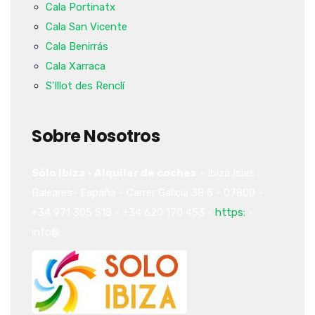
Cala Portinatx
Cala San Vicente
Cala Benirrás
Cala Xarraca
S'Illot des Renclí
Sobre Nosotros
Sólo Ibiza - Alquiler de coches
-
Ibiza
Islas
Baleares-
España
-
Carrer Galicia 38
5
-
07800
-
+34 971 305 518
-
+34 620 170 453
-
https:
-
info@