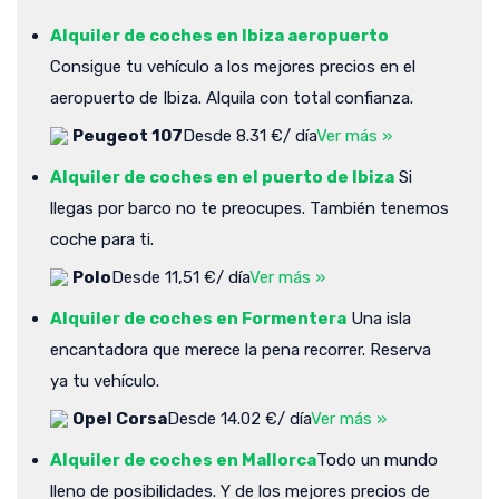
Alquiler de coches en Ibiza aeropuerto
Consigue tu vehículo a los mejores precios en el
aeropuerto de Ibiza. Alquila con total confianza.
Peugeot 107
Desde 8.31 €/ día
Ver más »
Alquiler de coches en el puerto de Ibiza
Si
llegas por barco no te preocupes. También tenemos
coche para ti.
Polo
Desde 11,51 €/ día
Ver más »
Alquiler de coches en Formentera
Una isla
encantadora que merece la pena recorrer. Reserva
ya tu vehículo.
Opel Corsa
Desde 14.02 €/ día
Ver más »
Alquiler de coches en Mallorca
Todo un mundo
lleno de posibilidades. Y de los mejores precios de