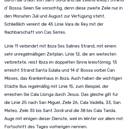
durch die Stadt von Sant Jordi und die zweite kreuzt Strand
d’ Bossa. Seien Sie vorsichtig, denn diese zweite Zeile nur in
den Monaten Juli und August zur Verfügung steht.
Schließlich vereint die 45 Linie Vara de Rey mit der
Nachbarschaft von Cas Serres.
Linie 11 verbindet mit Ibiza Ses Salines Strand, mit einem
sehr unregelmäßigen Zeitplan. Linie 12, die am weitesten
verbreitete, reist Ibiza im doppelten Sinne kreisförmig. 13
erreicht Strand Santa Eulalia und 14 d’ Bossa vorbei Can
Misses, das Krankenhaus in Ibiza. Auch haben die wichtigen
Städte Bus regelmäßig mit Linie 15, zum Beispiel, der
erreichen Sie Cala Llonga durch Jesus. Das gleiche gilt für
die Linie 25 nach San Miguel, Zeile 26, Cala Vadella, 33, San
Mateo, Zeile 35 bis Sant Jordi und die 38 bis Cala Tarida.
Auge mit einigen dieser Dienste, weil im Winter vor allem mit
Fortschritt des Tages vorherigen nennen.