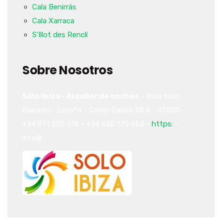
Cala Benirrás
Cala Xarraca
S'Illot des Renclí
Sobre Nosotros
Sólo Ibiza - Alquiler de coches
-
Ibiza
Islas
Baleares-
España
-
Carrer Galicia 38
5
-
07800
-
+34 971 305 518
-
+34 620 170 453
-
https:
-
info@