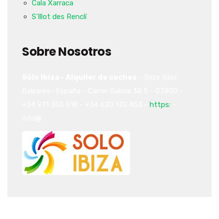
Cala Xarraca
S'Illot des Renclí
Sobre Nosotros
Sólo Ibiza - Alquiler de coches
-
Ibiza
Islas
Baleares-
España
-
Carrer Galicia 38
5
-
07800
-
+34 971 305 518
-
+34 620 170 453
-
https:
-
info@