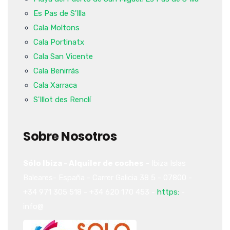
Es Pas de S'Illa
Cala Moltons
Cala Portinatx
Cala San Vicente
Cala Benirrás
Cala Xarraca
S'Illot des Renclí
Sobre Nosotros
Sólo Ibiza - Alquiler de coches
-
Ibiza
Islas
Baleares-
España
-
Carrer Galicia 38
5
-
07800
-
+34 971 305 518
-
+34 620 170 453
-
https:
-
info@